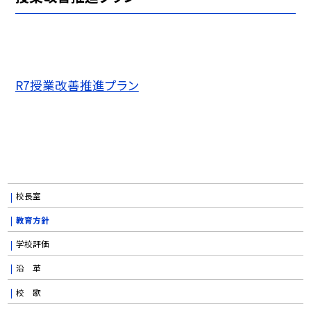
R7授業改善推進プラン
校長室
教育方針
学校評価
沿 革
校 歌