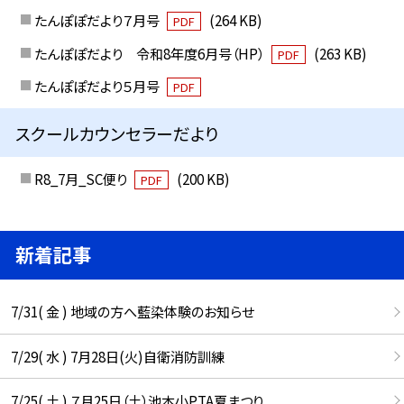
たんぽぽだより７月号
(264 KB)
PDF
たんぽぽだより 令和8年度6月号（HP）
(263 KB)
PDF
たんぽぽだより５月号
PDF
スクールカウンセラーだより
R8_7月_SC便り
(200 KB)
PDF
新着記事
7/31( 金 ) 地域の方へ藍染体験のお知らせ
7/29( 水 ) 7月28日(火)自衛消防訓練
7/25( 土 ) ７月25日（土）池本小PTA夏まつり