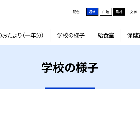
配色
通常
白地
黒地
文字
おたより（一年分）
学校の様子
給食室
保健
学校の様子