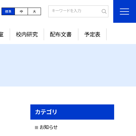
標準
中
大
室
校内研究
配布文書
予定表
カテゴリ
お知らせ