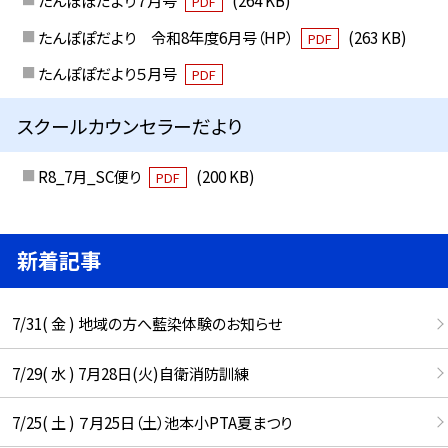
たんぽぽだより７月号
(264 KB)
PDF
たんぽぽだより 令和8年度6月号（HP）
(263 KB)
PDF
たんぽぽだより５月号
PDF
スクールカウンセラーだより
R8_7月_SC便り
(200 KB)
PDF
新着記事
7/31( 金 ) 地域の方へ藍染体験のお知らせ
7/29( 水 ) 7月28日(火)自衛消防訓練
7/25( 土 ) ７月25日（土）池本小PTA夏まつり