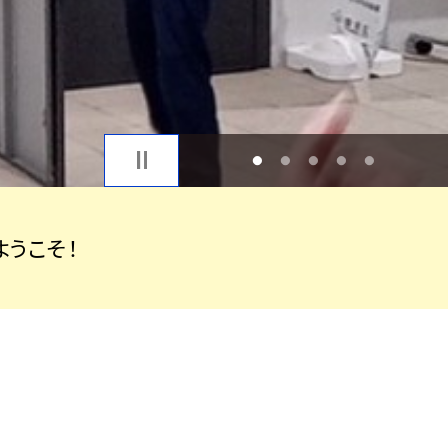
1
2
3
4
5
うこそ！