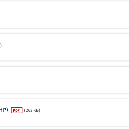
)
HP）
(263 KB)
PDF