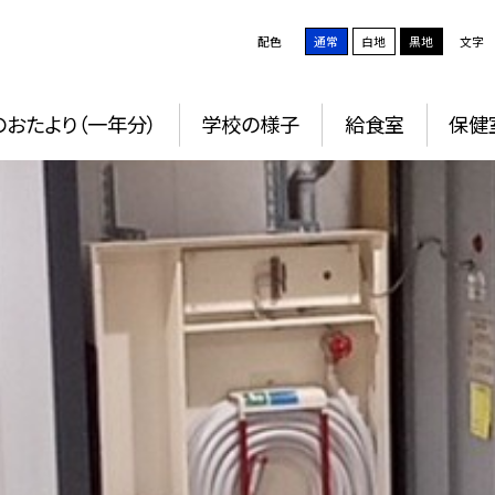
配色
通常
白地
黒地
文字
おたより（一年分）
学校の様子
給食室
保健