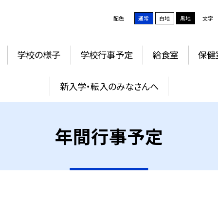
配色
通常
白地
黒地
文字
学校の様子
学校行事予定
給食室
保健
新入学・転入のみなさんへ
年間行事予定