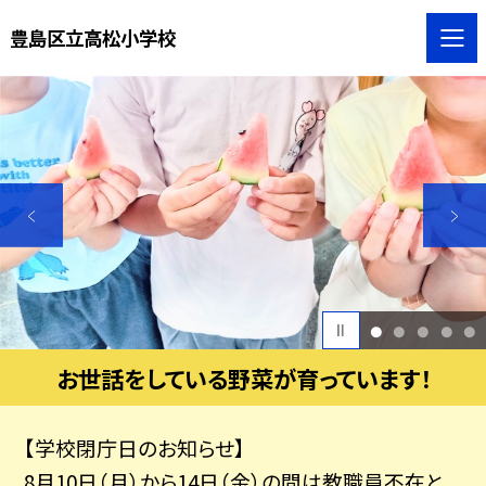
豊島区立高松小学校
1
2
3
4
5
お世話をしている野菜が育っています！
【学校閉庁日のお知らせ】
8月10日（月）から14日（金）の間は教職員不在と