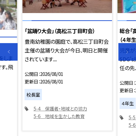
「盆踊り大会」（高松三丁目町会）
総合「
（４年生
豊南幼稚園の園庭で、高松三丁目町会
主催の盆踊り大会が今日、明日と開催
児童が
をしま
されています...
SDG
す。飛
任の先..
公開日
2026/08/01
更新日
2026/08/01
公開日
更新日
校長室
４年生
5-4 保護者・地域との協力
5-6 地域を生かした教育
5
5