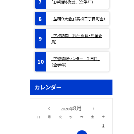
「１学期終業式」（全学年）
「盆踊り大会」（高松三丁目町会）
「学校訪問」（民生委員・児童委
員）
「学習情報センター ２日目」
（全学年）
カレンダー
8月
2026年
日
月
火
水
木
金
土
1