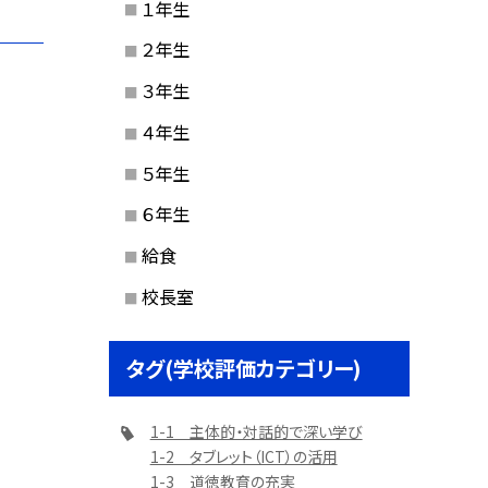
１年生
２年生
３年生
４年生
５年生
６年生
給食
校長室
タグ(学校評価カテゴリー)
1-1 主体的・対話的で深い学び
1-2 タブレット（ICT）の活用
1-3 道徳教育の充実