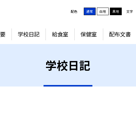
配色
通常
白地
黒地
文字
要
学校日記
給食室
保健室
配布文書
学校日記