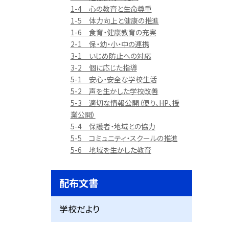
1-4 心の教育と生命尊重
1-5 体力向上と健康の推進
1-6 食育・健康教育の充実
2-1 保・幼・小・中の連携
3-1 いじめ防止への対応
3-2 個に応じた指導
5-1 安心・安全な学校生活
5-2 声を生かした学校改善
5-3 適切な情報公開（便り、HP、授
業公開）
5-4 保護者・地域との協力
5-5 コミュニティ・スクールの推進
5-6 地域を生かした教育
配布文書
学校だより