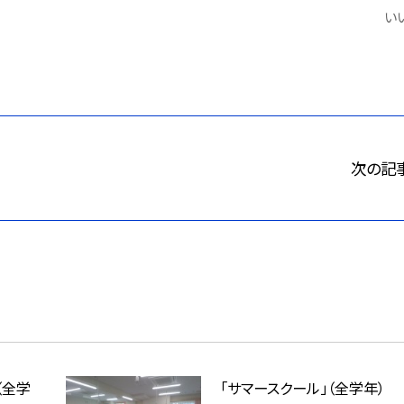
いい
次の記
（全学
「サマースクール」（全学年）