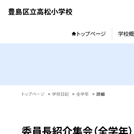
豊島区立高松小学校
トップページ
学校概
トップページ
>
学校日記
>
全学年
>
詳細
委員長紹介集会（全学年）