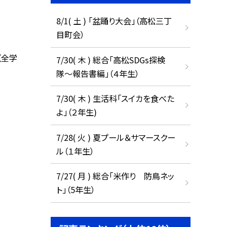
8/1( 土 ) 「盆踊り大会」（高松三丁
目町会）
（全学
7/30( 木 ) 総合「高松SDGs探検
隊〜報告書編」（４年生）
7/30( 木 ) 生活科「スイカを食べた
よ」（２年生)
7/28( 火 ) 夏プール＆サマースクー
ル（１年生）
7/27( 月 ) 総合「米作り 防鳥ネッ
ト」（5年生）