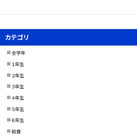
カテゴリ
全学年
１年生
２年生
３年生
４年生
５年生
６年生
給食