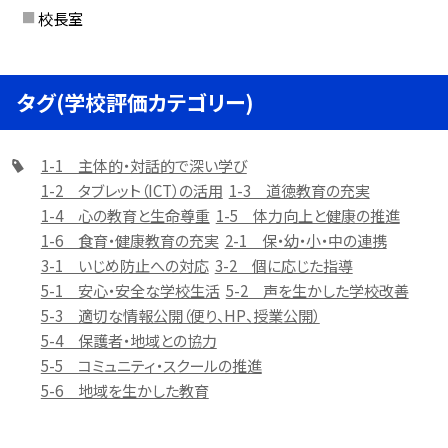
校長室
タグ(学校評価カテゴリー)
1-1 主体的・対話的で深い学び
1-2 タブレット（ICT）の活用
1-3 道徳教育の充実
1-4 心の教育と生命尊重
1-5 体力向上と健康の推進
1-6 食育・健康教育の充実
2-1 保・幼・小・中の連携
3-1 いじめ防止への対応
3-2 個に応じた指導
5-1 安心・安全な学校生活
5-2 声を生かした学校改善
5-3 適切な情報公開（便り、HP、授業公開）
5-4 保護者・地域との協力
5-5 コミュニティ・スクールの推進
5-6 地域を生かした教育