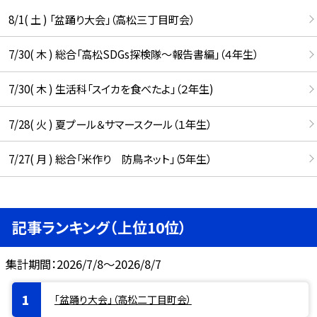
8/1( 土 ) 「盆踊り大会」（高松三丁目町会）
7/30( 木 ) 総合「高松SDGs探検隊〜報告書編」（４年生）
7/30( 木 ) 生活科「スイカを食べたよ」（２年生)
7/28( 火 ) 夏プール＆サマースクール（１年生）
7/27( 月 ) 総合「米作り 防鳥ネット」（5年生）
記事ランキング（上位10位）
集計期間：2026/7/8～2026/8/7
「盆踊り大会」（高松二丁目町会）