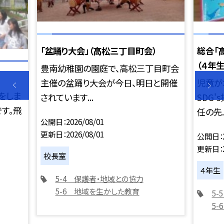
「盆踊り大会」（高松三丁目町会）
総合「
（４年生
豊南幼稚園の園庭で、高松三丁目町会
主催の盆踊り大会が今日、明日と開催
児童が
をしま
されています...
SDG
す。飛
任の先..
公開日
2026/08/01
更新日
2026/08/01
公開日
更新日
校長室
４年生
5-4 保護者・地域との協力
5-6 地域を生かした教育
5
5