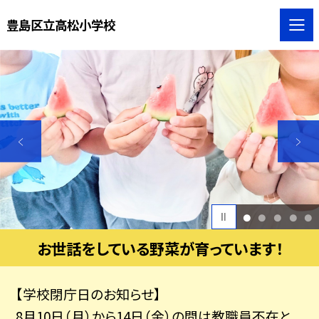
豊島区立高松小学校
1
2
3
4
5
お世話をしている野菜が育っています！
【学校閉庁日のお知らせ】
8月10日（月）から14日（金）の間は教職員不在と