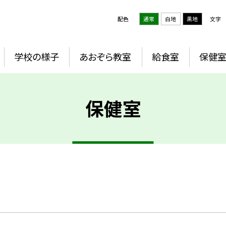
配色
通常
白地
黒地
文字
学校の様子
あおぞら教室
給食室
保健
保健室