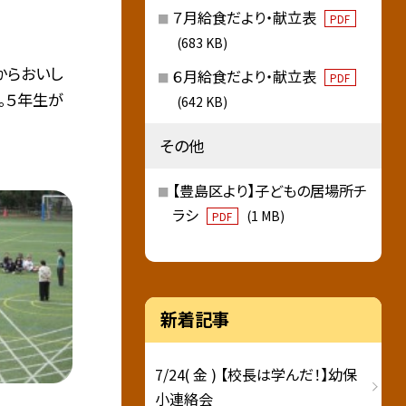
７月給食だより・献立表
PDF
(683 KB)
からおいし
６月給食だより・献立表
PDF
。５年生が
(642 KB)
その他
【豊島区より】子どもの居場所チ
ラシ
(1 MB)
PDF
新着記事
7/24( 金 ) 【校長は学んだ！】幼保
小連絡会