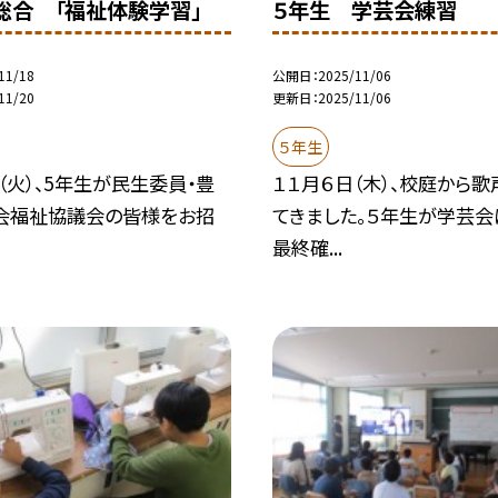
総合 「福祉体験学習」
５年生 学芸会練習
11/18
公開日
2025/11/06
11/20
更新日
2025/11/06
５年生
日（火）、5年生が民生委員・豊
１１月６日（木）、校庭から
会福祉協議会の皆様をお招
てきました。５年生が学芸会
最終確...