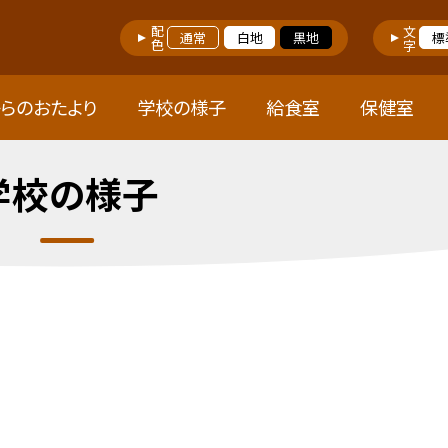
配色
文字
通常
白地
黒地
標
らのおたより
学校の様子
給食室
保健室
学校の様子