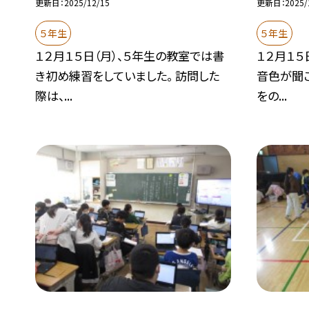
更新日
2025/12/15
更新日
2025/
５年生
５年生
１２月１５日（月）、５年生の教室では書
１２月１５
き初め練習をしていました。 訪問した
音色が聞こ
際は、...
をの...