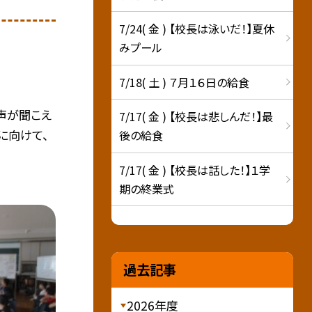
7/24( 金 ) 【校長は泳いだ！】夏休
みプール
7/18( 土 ) ７月１６日の給食
歌声が聞こえ
7/17( 金 ) 【校長は悲しんだ！】最
に向けて、
後の給食
7/17( 金 ) 【校長は話した！】１学
期の終業式
過去記事
2026年度