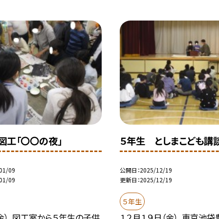
図工「〇〇の夜」
５年生 としまこども講
01/09
公開日
2025/12/19
01/09
更新日
2025/12/19
５年生
金）、図工室から５年生の子供
１２月１９日（金）、東京池