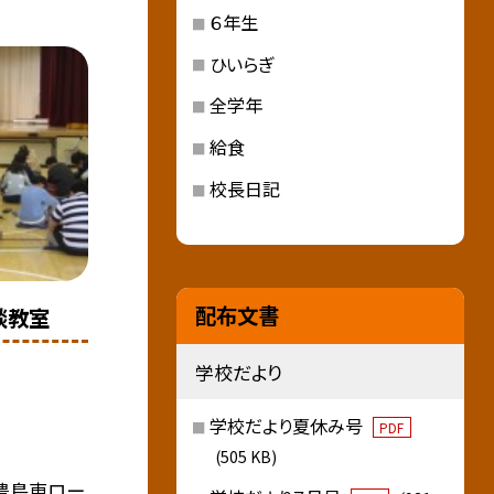
６年生
ひいらぎ
全学年
給食
校長日記
配布文書
談教室
学校だより
学校だより夏休み号
PDF
(505 KB)
袋豊島東ロー