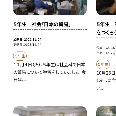
５年生 社会「日本の貿易」
５年生 
をつくろ
公開日
2025/11/04
更新日
2025/11/04
公開日
2025/
更新日
2025/
５年生
１１月４日（火）、５年生は社会科で日本
５年生
の貿易について学習をしていました。今
10月23
日は、...
しそうに学
ッ...