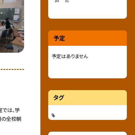
30
31
予定
予定はありません
タグ
室では、学
朝の全校朝