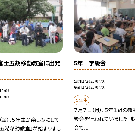
富士五胡移動教室に出発
5年 学級会
公開日
2025/07/07
更新日
2025/07/07
10/09
10/09
５年生
７月７日（月）、５年１組の教
級会を行われていました。 
（金）、５年生が楽しみにして
会で、...
士五湖移動教室」が始まりまし