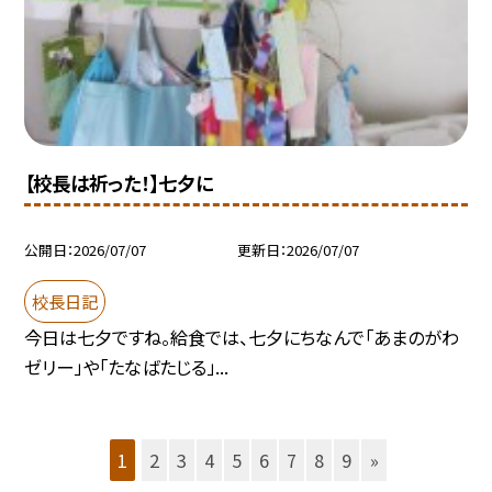
【校長は祈った！】七夕に
公開日
2026/07/07
更新日
2026/07/07
校長日記
今日は七夕ですね。給食では、七夕にちなんで「あまのがわ
ゼリー」や「たなばたじる」...
1
2
3
4
5
6
7
8
9
»