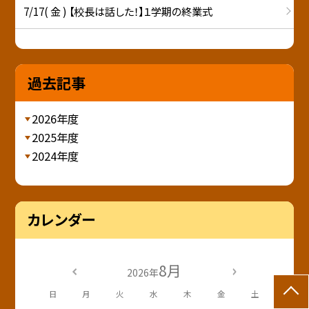
7/17( 金 ) 【校長は話した！】１学期の終業式
過去記事
2026年度
2025年度
2024年度
カレンダー
8月
2026年
日
月
火
水
木
金
土