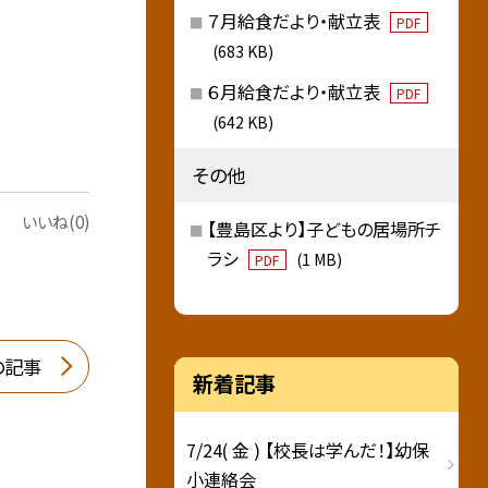
７月給食だより・献立表
PDF
(683 KB)
６月給食だより・献立表
PDF
(642 KB)
その他
いいね(0)
【豊島区より】子どもの居場所チ
ラシ
(1 MB)
PDF
の記事
新着記事
7/24( 金 ) 【校長は学んだ！】幼保
小連絡会