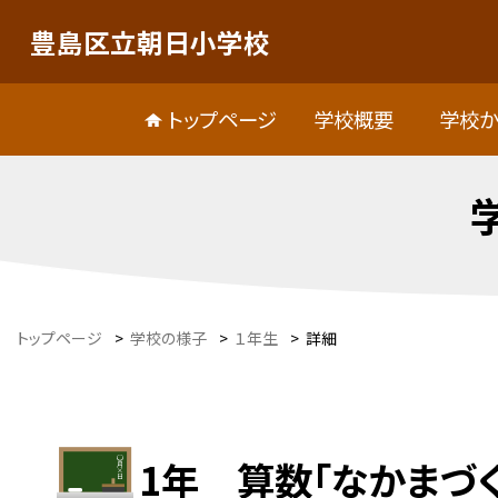
豊島区立朝日小学校
トップページ
学校概要
学校か
トップページ
>
学校の様子
>
１年生
>
詳細
1年 算数「なかまづく