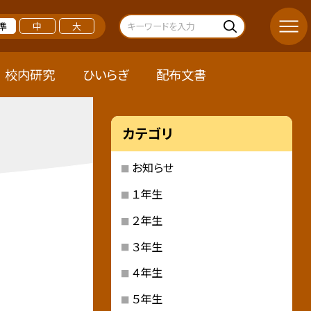
準
中
大
校内研究
ひいらぎ
配布文書
カテゴリ
お知らせ
１年生
２年生
３年生
４年生
５年生