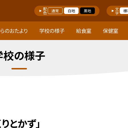
配色
文字
通常
白地
黒地
標
らのおたより
学校の様子
給食室
保健室
学校の様子
りとかず」