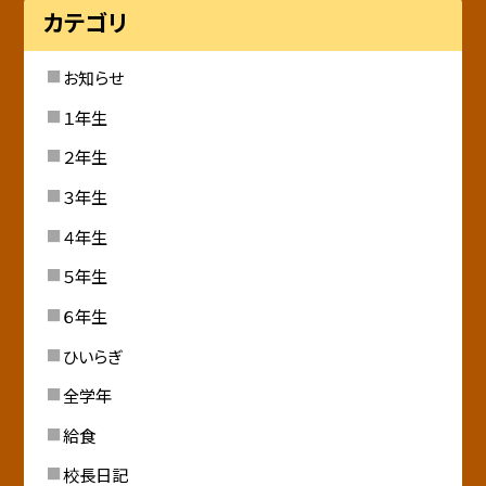
カテゴリ
お知らせ
１年生
２年生
３年生
４年生
５年生
６年生
ひいらぎ
全学年
給食
校長日記