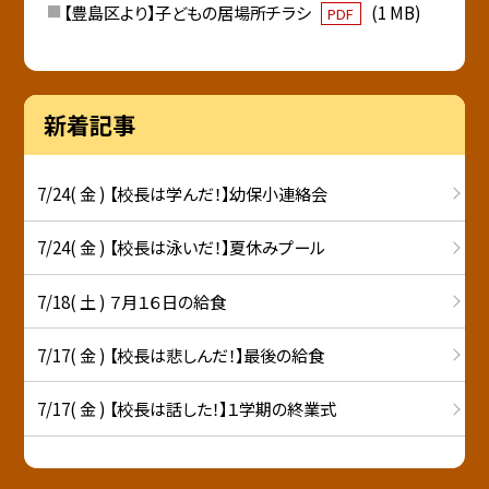
【豊島区より】子どもの居場所チラシ
(1 MB)
PDF
新着記事
7/24( 金 ) 【校長は学んだ！】幼保小連絡会
7/24( 金 ) 【校長は泳いだ！】夏休みプール
7/18( 土 ) ７月１６日の給食
7/17( 金 ) 【校長は悲しんだ！】最後の給食
7/17( 金 ) 【校長は話した！】１学期の終業式