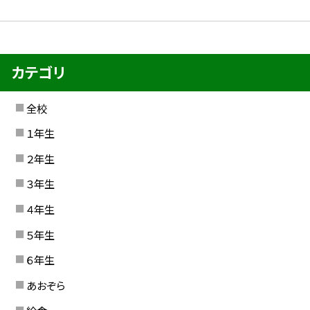
カテゴリ
全校
１年生
２年生
３年生
４年生
５年生
６年生
あおぞら