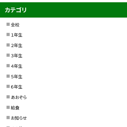
カテゴリ
全校
１年生
２年生
３年生
４年生
５年生
６年生
あおぞら
給食
お知らせ