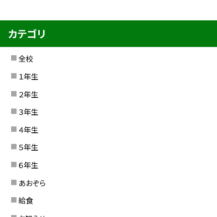
カテゴリ
全校
１年生
２年生
３年生
４年生
５年生
６年生
あおぞら
給食