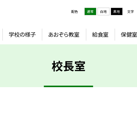
配色
通常
白地
黒地
文字
学校の様子
あおぞら教室
給食室
保健
校長室