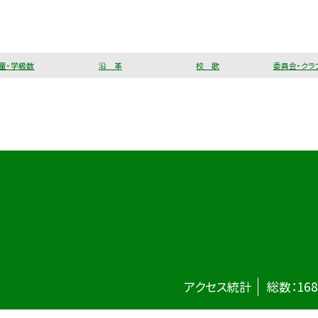
童・学級数
沿 革
校 歌
委員会・クラ
アクセス統計
総数：
168