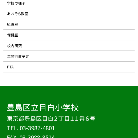
学校の様子
あおぞら教室
給食室
保健室
校内研究
年間行事予定
PTA
豊島区立目白小学校
東京都豊島区目白２丁目１１番６号
TEL.
03-3987-4801
FAX. 03-3988-8514