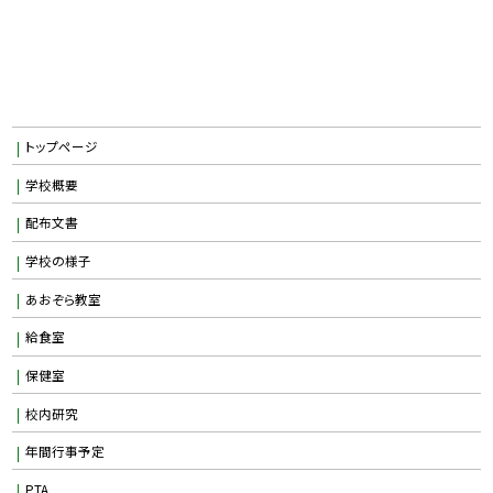
トップページ
学校概要
配布文書
学校の様子
あおぞら教室
給食室
保健室
校内研究
年間行事予定
PTA