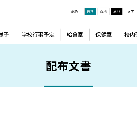
配色
通常
白地
黒地
文字
様子
学校行事予定
給食室
保健室
校内
配布文書