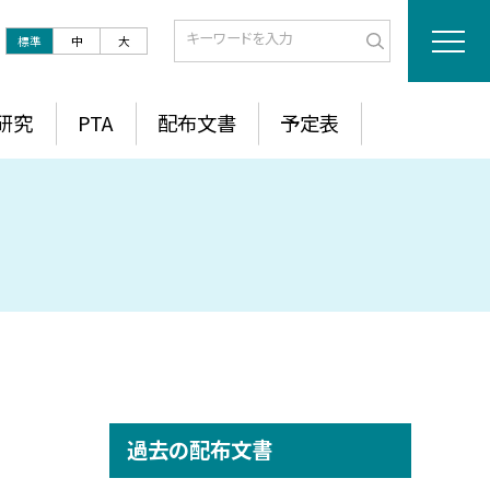
標準
中
大
研究
PTA
配布文書
予定表
過去の配布文書