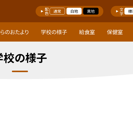
配色
文字
通常
白地
黒地
標
らのおたより
学校の様子
給食室
保健室
学校の様子