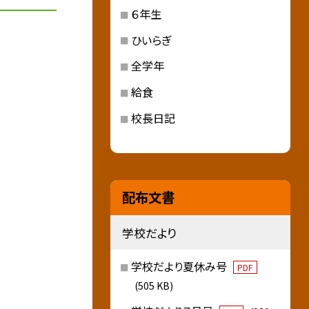
６年生
ひいらぎ
全学年
給食
校長日記
配布文書
学校だより
学校だより夏休み号
PDF
(505 KB)