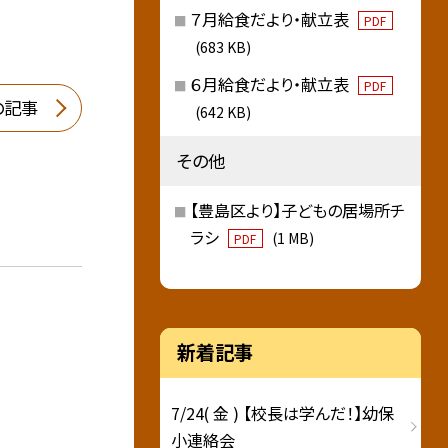
７月給食だより・献立表
PDF
(683 KB)
６月給食だより・献立表
PDF
の記事
(642 KB)
その他
【豊島区より】子どもの居場所チ
ラシ
(1 MB)
PDF
新着記事
7/24( 金 ) 【校長は学んだ！】幼保
小連絡会