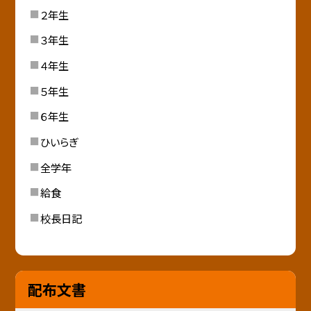
２年生
３年生
４年生
５年生
６年生
ひいらぎ
全学年
給食
校長日記
配布文書