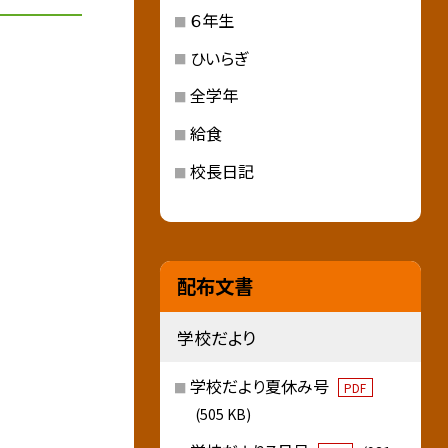
６年生
ひいらぎ
全学年
給食
校長日記
配布文書
学校だより
学校だより夏休み号
PDF
(505 KB)