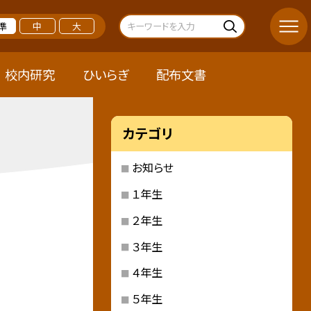
準
中
大
校内研究
ひいらぎ
配布文書
カテゴリ
お知らせ
１年生
２年生
３年生
４年生
５年生