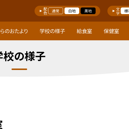
配色
文字
通常
白地
黒地
標
らのおたより
学校の様子
給食室
保健室
学校の様子
室