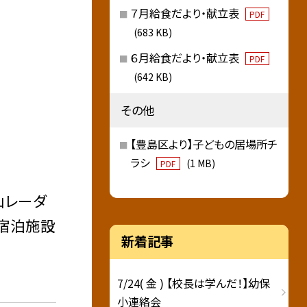
７月給食だより・献立表
PDF
(683 KB)
６月給食だより・献立表
PDF
(642 KB)
その他
【豊島区より】子どもの居場所チ
ラシ
(1 MB)
PDF
山レーダ
。宿泊施設
新着記事
7/24( 金 ) 【校長は学んだ！】幼保
小連絡会