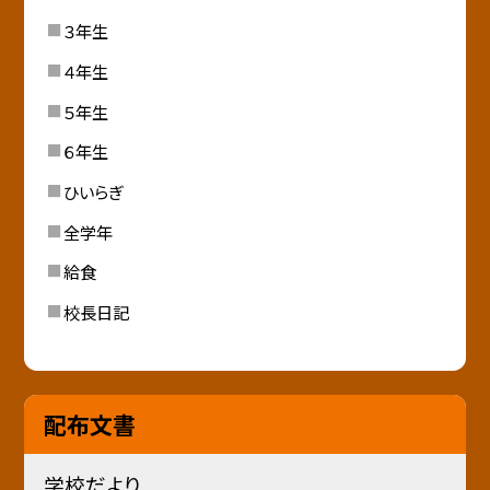
３年生
４年生
５年生
６年生
ひいらぎ
全学年
給食
校長日記
配布文書
学校だより