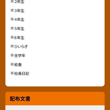
２年生
３年生
４年生
５年生
６年生
ひいらぎ
全学年
給食
校長日記
配布文書