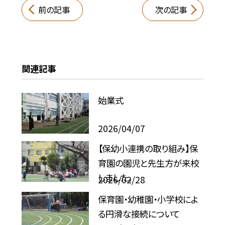
前の記事
次の記事
関連記事
始業式
2026/04/07
【保幼小連携の取り組み】保
育園の園児と先生方が来校
しました。
2026/02/28
保育園・幼稚園・小学校によ
る円滑な接続について