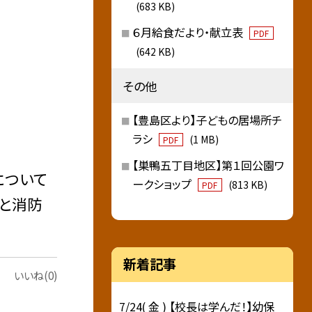
(683 KB)
６月給食だより・献立表
PDF
(642 KB)
その他
【豊島区より】子どもの居場所チ
ラシ
(1 MB)
PDF
【巣鴨五丁目地区】第１回公園ワ
について
ークショップ
(813 KB)
PDF
りと消防
新着記事
いいね(0)
7/24( 金 ) 【校長は学んだ！】幼保