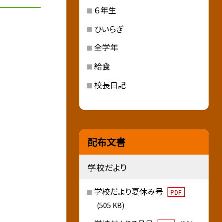
６年生
ひいらぎ
全学年
給食
校長日記
配布文書
学校だより
学校だより夏休み号
PDF
(505 KB)