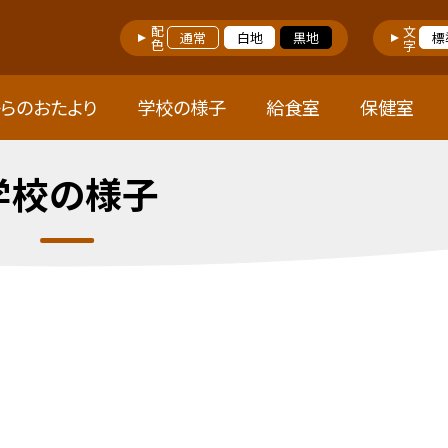
配色
文字
通常
白地
黒地
標
らのおたより
学校の様子
給食室
保健室
学校の様子