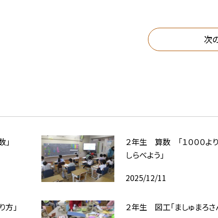
次
数」
２年生 算数 「１０００よ
しらべよう」
2025/12/11
り方」
２年生 図工「ましゅまろさ