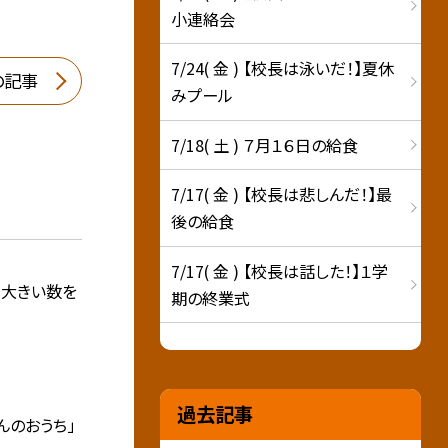
小連絡会
7/24( 金 ) 【校長は泳いだ！】夏休
の記事
みプール
7/18( 土 ) ７月１６日の給食
7/17( 金 ) 【校長は悲しんだ！】最
後の給食
7/17( 金 ) 【校長は話した！】１学
り大きい数を
期の終業式
過去記事
んのおうち」