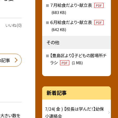
７月給食だより・献立表
PDF
(683 KB)
６月給食だより・献立表
PDF
いいね(0)
(642 KB)
その他
【豊島区より】子どもの居場所チ
の記事
ラシ
(1 MB)
PDF
新着記事
7/24( 金 ) 【校長は学んだ！】幼保
り大きい数を
小連絡会