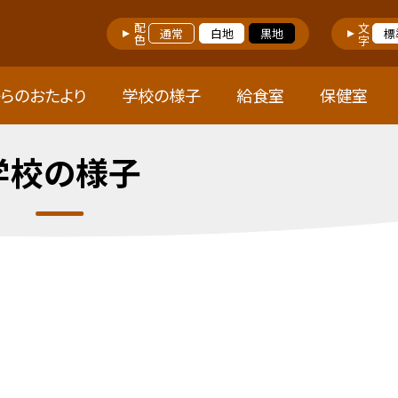
配色
文字
通常
白地
黒地
標
らのおたより
学校の様子
給食室
保健室
学校の様子