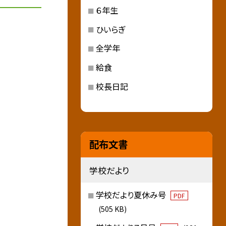
６年生
ひいらぎ
全学年
給食
校長日記
配布文書
学校だより
学校だより夏休み号
PDF
(505 KB)