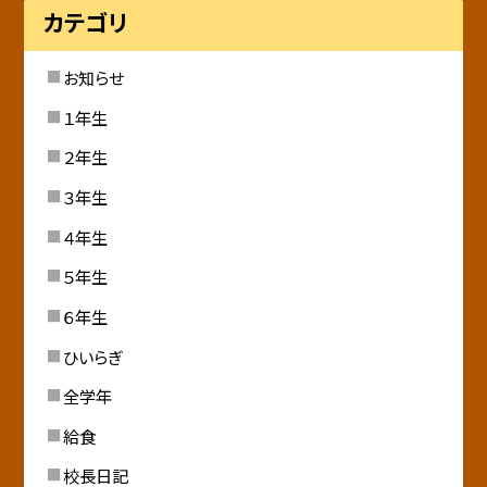
カテゴリ
お知らせ
１年生
２年生
３年生
４年生
５年生
６年生
ひいらぎ
全学年
給食
校長日記