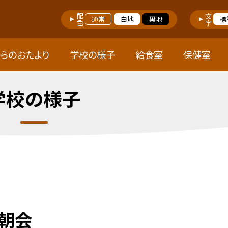
配色
文字
通常
白地
黒地
標
らのおたより
学校の様子
給食室
保健室
学校の様子
校朝会