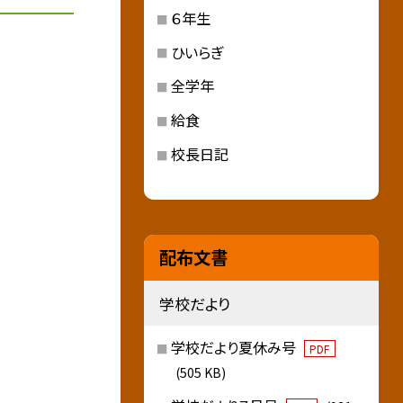
６年生
ひいらぎ
全学年
給食
校長日記
配布文書
学校だより
学校だより夏休み号
PDF
(505 KB)