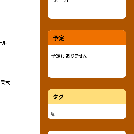
30
31
予定
ール
予定はありません
終業式
タグ