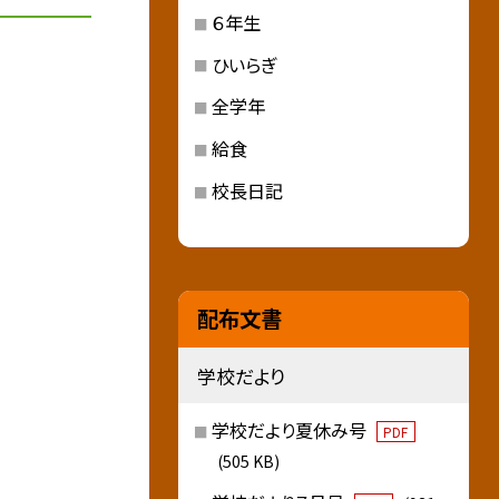
６年生
ひいらぎ
全学年
給食
校長日記
配布文書
学校だより
学校だより夏休み号
PDF
(505 KB)