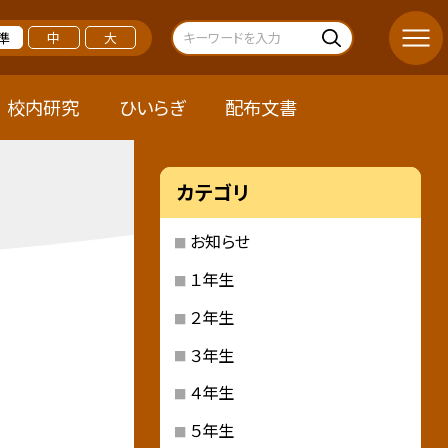
準
中
大
校内研究
ひいらぎ
配布文書
カテゴリ
お知らせ
１年生
２年生
３年生
４年生
５年生