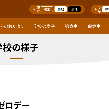
配色
文字
通常
白地
黒地
標
らのおたより
学校の様子
給食室
保健室
学校の様子
みゼロデー