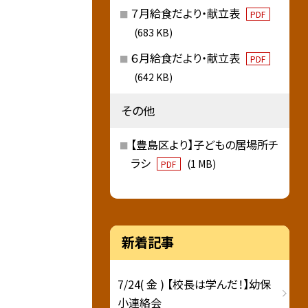
７月給食だより・献立表
PDF
(683 KB)
６月給食だより・献立表
PDF
(642 KB)
その他
【豊島区より】子どもの居場所チ
ラシ
(1 MB)
PDF
新着記事
7/24( 金 ) 【校長は学んだ！】幼保
小連絡会