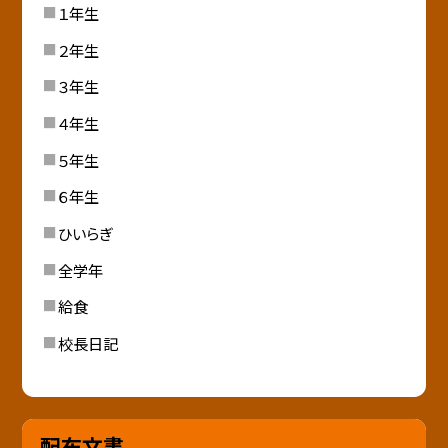
１年生
２年生
３年生
４年生
５年生
６年生
ひいらぎ
全学年
給食
校長日記
配布文書