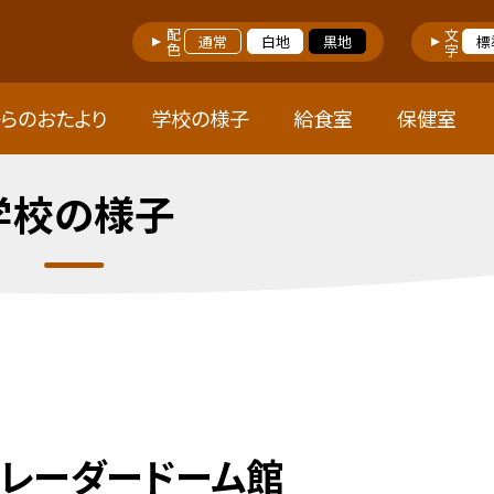
配色
文字
通常
白地
黒地
標
らのおたより
学校の様子
給食室
保健室
学校の様子
山レーダードーム館