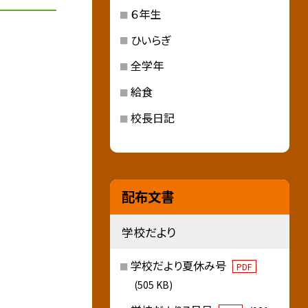
６年生
ひいらぎ
全学年
給食
校長日記
配布文書
学校だより
学校だより夏休み号
PDF
(505 KB)