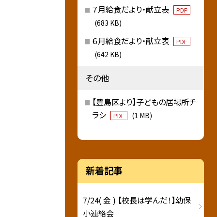
７月給食だより・献立表
PDF
(683 KB)
６月給食だより・献立表
PDF
(642 KB)
その他
【豊島区より】子どもの居場所チ
ラシ
(1 MB)
PDF
新着記事
7/24( 金 ) 【校長は学んだ！】幼保
小連絡会