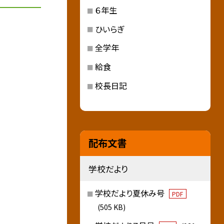
６年生
ひいらぎ
全学年
給食
校長日記
配布文書
学校だより
学校だより夏休み号
PDF
(505 KB)