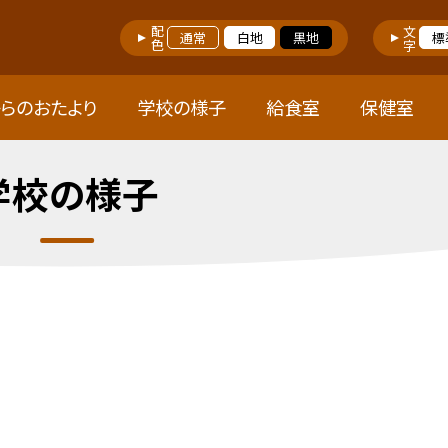
配色
文字
通常
白地
黒地
標
らのおたより
学校の様子
給食室
保健室
学校の様子