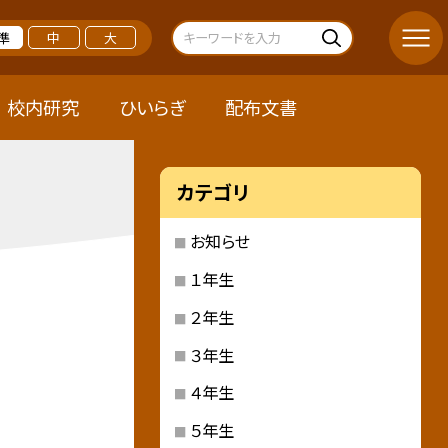
準
中
大
校内研究
ひいらぎ
配布文書
カテゴリ
お知らせ
１年生
２年生
３年生
４年生
５年生