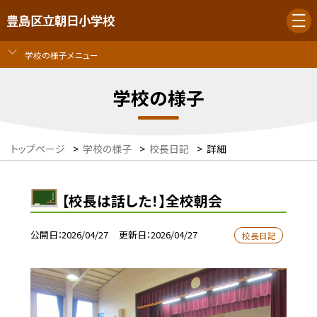
豊島区立朝日小学校
学校の様子メニュー
学校の様子
トップページ
>
学校の様子
>
校長日記
>
詳細
【校長は話した！】全校朝会
公開日
2026/04/27
更新日
2026/04/27
校長日記