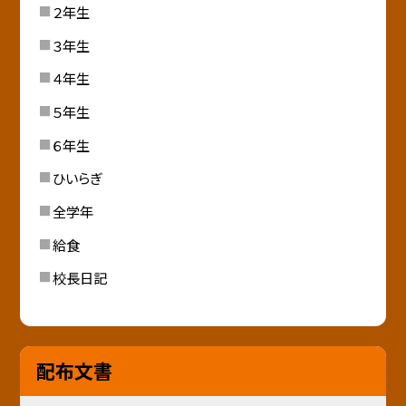
２年生
３年生
４年生
５年生
６年生
ひいらぎ
全学年
給食
校長日記
配布文書