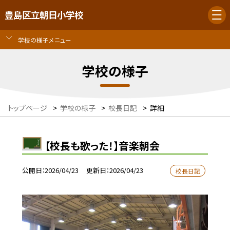
豊島区立朝日小学校
学校の様子メニュー
学校の様子
トップページ
>
学校の様子
>
校長日記
>
詳細
【校長も歌った！】音楽朝会
公開日
2026/04/23
更新日
2026/04/23
校長日記