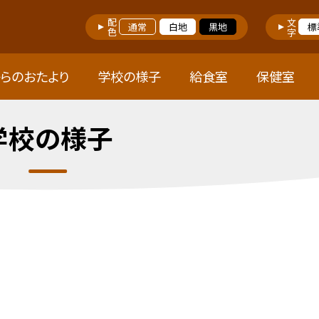
配色
文字
通常
白地
黒地
標
らのおたより
学校の様子
給食室
保健室
学校の様子