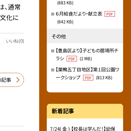
(683 KB)
は、通常
６月給食だより・献立表
PDF
食文化に
(642 KB)
その他
いいね(0)
【豊島区より】子どもの居場所チ
ラシ
(1 MB)
PDF
【巣鴨五丁目地区】第１回公園ワ
ークショップ
(813 KB)
PDF
の記事
新着記事
7/24( 金 ) 【校長は学んだ！】幼保