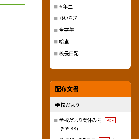
６年生
ひいらぎ
全学年
給食
校長日記
配布文書
学校だより
学校だより夏休み号
PDF
(505 KB)