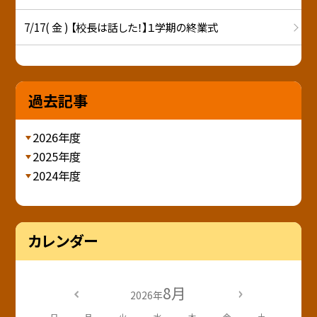
7/17( 金 ) 【校長は話した！】１学期の終業式
過去記事
2026年度
2025年度
2024年度
カレンダー
8月
2026年
日
月
火
水
木
金
土