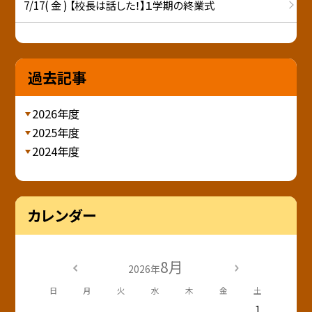
7/17( 金 ) 【校長は話した！】１学期の終業式
過去記事
2026年度
2025年度
2024年度
カレンダー
8月
2026年
日
月
火
水
木
金
土
1