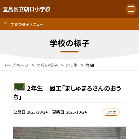
豊島区立朝日小学校
学校の様子メニュー
学校の様子
トップページ
>
学校の様子
>
２年生
>
詳細
2年生 図工「ましゅまろさんのおう
ち」
公開日
2025/10/24
更新日
2025/10/24
２年生