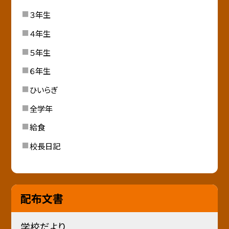
３年生
４年生
５年生
６年生
ひいらぎ
全学年
給食
校長日記
配布文書
学校だより