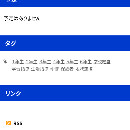
予定はありません
タグ
１年生
２年生
３年生
４年生
５年生
６年生
学校経営
学習指導
生活指導
研修
保護者
地域連携
リンク
RSS