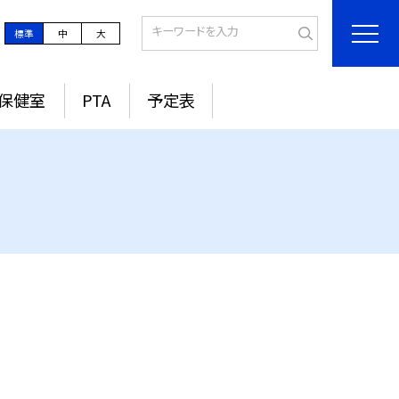
標準
中
大
保健室
PTA
予定表