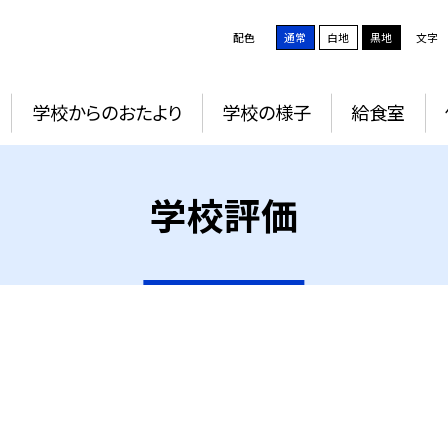
配色
通常
白地
黒地
文字
学校からのおたより
学校の様子
給食室
学校評価