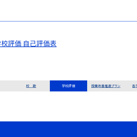
学校評価 自己評価表
校 歌
学校評価
授業改善推進プラン
各