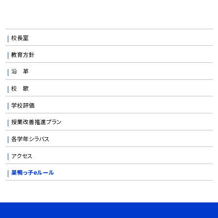
校長室
教育方針
沿 革
校 歌
学校評価
授業改善推進プラン
各学年シラバス
アクセス
巣鴨っ子eルール