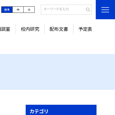
標準
中
大
相談室
校内研究
配布文書
予定表
カテゴリ