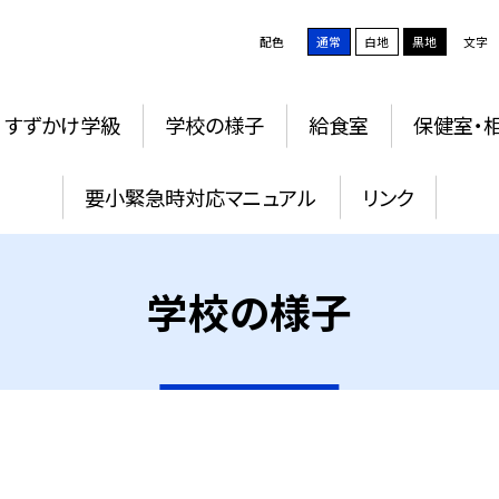
配色
通常
白地
黒地
文字
すずかけ学級
学校の様子
給食室
保健室・
要小緊急時対応マニュアル
リンク
学校の様子