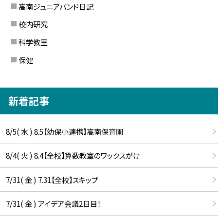
高南ジュニアバンド日記
校内研究
科学教室
保健
新着記事
8/5( 水 ) 8.5【幼保小連携】高南保育園
8/4( 火 ) 8.4【全校】算数教室のワックスがけ
7/31( 金 ) 7.31【全校】スキップ
7/31( 金 ) アイデア会議2日目！