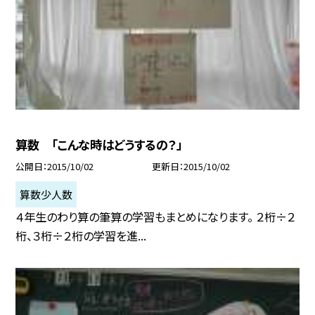
算数 「こんな時はどうするの？」
公開日
2015/10/02
更新日
2015/10/02
算数少人数
４年生のわり算の筆算の学習もまとめになります。 ２桁÷２
桁、３桁÷２桁の学習を進...