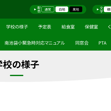
配色
文字
通常
白地
黒地
標
学校の様子
予定表
給食室
保健室
南池袋小緊急時対応マニュアル
同窓会
PTA
学校の様子