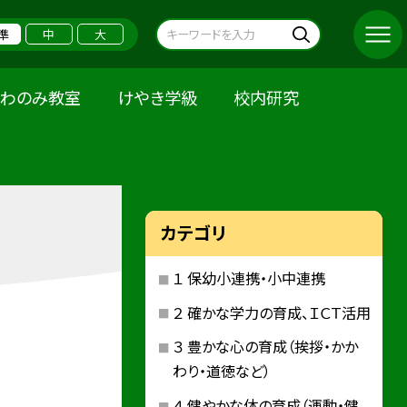
準
中
大
くわのみ教室
けやき学級
校内研究
カテゴリ
１ 保幼小連携・小中連携
２ 確かな学力の育成、ＩＣＴ活用
３ 豊かな心の育成（挨拶・かか
わり・道徳など）
４ 健やかな体の育成（運動・健