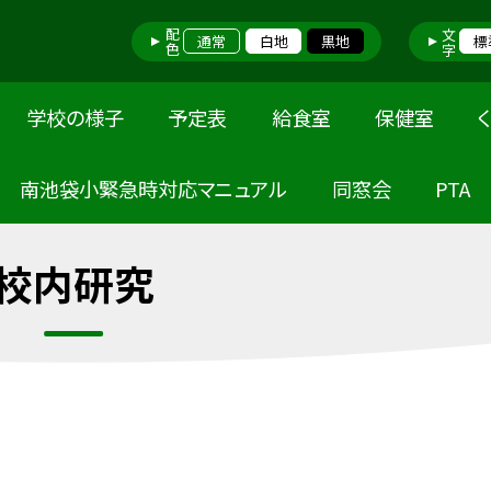
配色
文字
通常
白地
黒地
標
学校の様子
予定表
給食室
保健室
南池袋小緊急時対応マニュアル
同窓会
PTA
校内研究