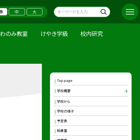
準
中
大
くわのみ教室
けやき学級
校内研究
Top page
学校概要
学校から
学校の様子
予定表
給食室