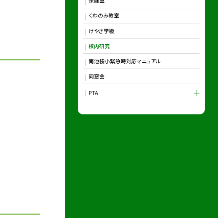
保健室
くわのみ教室
けやき学級
校内研究
南池袋小緊急時対応マニュアル
同窓会
PTA