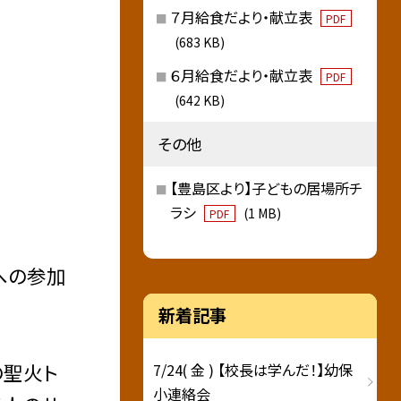
７月給食だより・献立表
PDF
(683 KB)
６月給食だより・献立表
PDF
(642 KB)
その他
【豊島区より】子どもの居場所チ
ラシ
(1 MB)
PDF
への参加
新着記事
の聖火ト
7/24( 金 ) 【校長は学んだ！】幼保
小連絡会