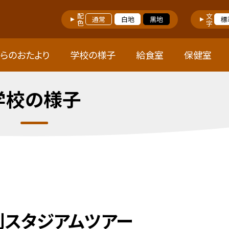
配色
文字
通常
白地
黒地
標
らのおたより
学校の様子
給食室
保健室
学校の様子
別スタジアムツアー