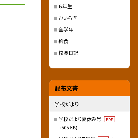
６年生
ひいらぎ
全学年
給食
校長日記
配布文書
学校だより
学校だより夏休み号
PDF
(505 KB)