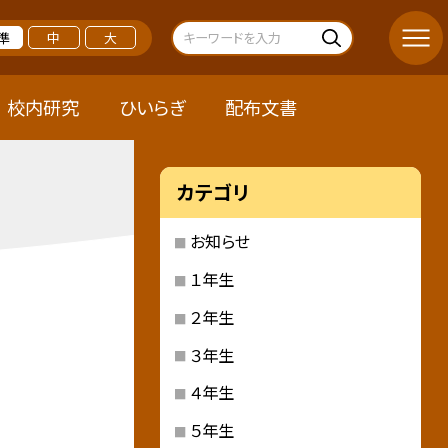
準
中
大
校内研究
ひいらぎ
配布文書
カテゴリ
お知らせ
１年生
２年生
３年生
４年生
５年生