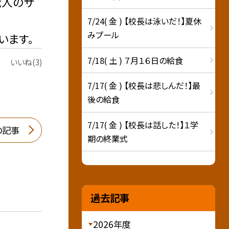
能人のサ
7/24( 金 ) 【校長は泳いだ！】夏休
みプール
います。
7/18( 土 ) ７月１６日の給食
いいね(3)
7/17( 金 ) 【校長は悲しんだ！】最
後の給食
7/17( 金 ) 【校長は話した！】１学
の記事
期の終業式
過去記事
2026年度